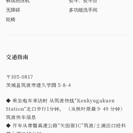
裤线热压机
熨斗、熨斗台
无障碍
多功能洗手间
轮椅
交通指南
〒305-0817
茨城县筑波市建久学园 5-8-4
◆ 乘坐电车来访时 从筑波快线“Kenkyugakuen
Station”北口步行1分钟。 （从秋叶原最少 49 分钟）
筑波快车信息
◆ 开车从常磐高速公路“矢田部IC”筑波/土浦出口经科