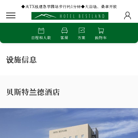
◆从TX线建急学园站步行约1分钟◆大浴场、桑拿开放
日程和人数
客房
方案
购物车
设施信息
贝斯特兰德酒店