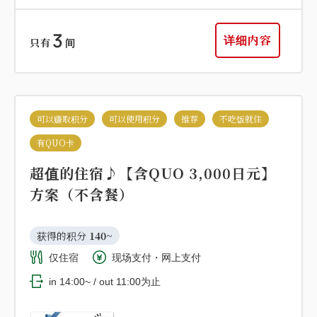
3
详细内容
只有
间
可以赚取积分
可以使用积分
推荐
不吃饭就住
有QUO卡
超值的住宿♪【含QUO 3,000日元】
方案（不含餐）
获得的积分 
140~
仅住宿
现场支付・网上支付
in 14:00~ / out 11:00为止