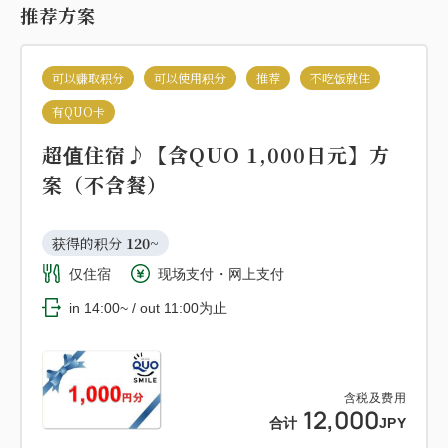
推荐方案
可以赚取积分
可以使用积分
推荐
不吃饭就住
有QUO卡
超值住宿♪【含QUO 1,000日元】方
案（不含餐）
获得的积分 
120~
仅住宿
现场支付・网上支付
in 14:00~ / out 11:00为止
含税及费用
12,000
合计
JPY