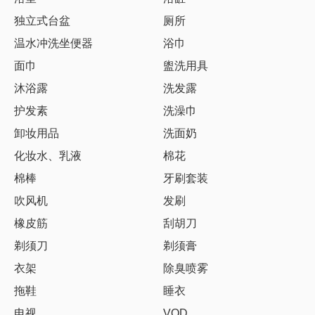
独立式台盆
厕所
温水冲洗坐便器
浴巾
面巾
盥洗用具
沐浴露
洗发露
护发素
洗澡巾
卸妆用品
洗面奶
化妆水、乳液
棉花
棉棒
牙刷套装
吹风机
发刷
橡皮筋
刮胡刀
剃须刀
剃须膏
衣架
除臭喷雾
拖鞋
睡衣
电视
VOD